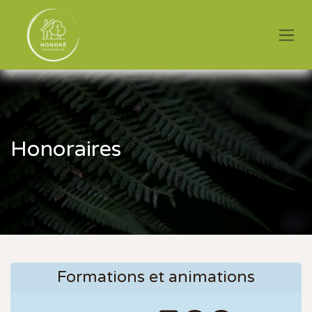
Se rendre au contenu
Honoraires
Formations et animations